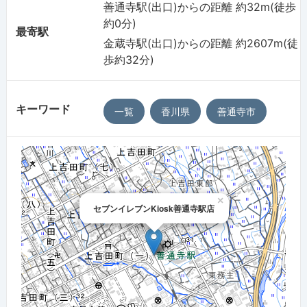
善通寺駅(出口)からの距離 約32m(徒歩
約0分)
最寄駅
金蔵寺駅(出口)からの距離 約2607m(徒
歩約32分)
キーワード
一覧
香川県
善通寺市
×
セブンイレブンKiosk善通寺駅店