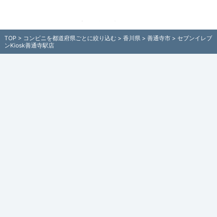
セブンイレブンKiosk善通寺駅店（香川
県善通寺市）のコンビニ情報 - 全国各地
TOP
>
コンビニを都道府県ごとに絞り込む
>
香川県
>
善通寺市
> セブンイレブ
のコンビニを住所付きでご紹介！日本全
ンKiosk善通寺駅店
国のコンビニ検索サイト「コンビニエン
スストアマップ」