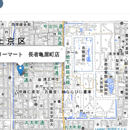
×
リーマート 長者亀屋町店
Leaflet
|
地理院タイル