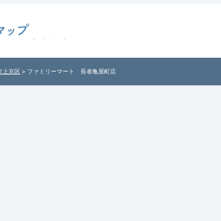
（京都府京都市
各地のコンビニを
ンビニ検索サイ
市上京区
> ファミリーマート 長者亀屋町店
プ」