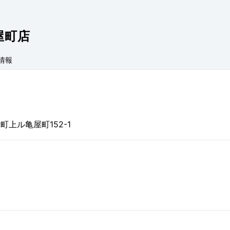
屋町店
情報
上ル亀屋町152-1