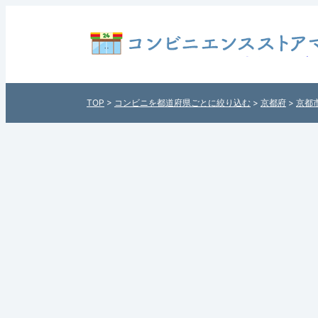
ファミリーマート 長者亀屋町店
上京区）のコンビニ情報 - 全国
住所付きでご紹介！日本全国のコ
TOP
>
コンビニを都道府県ごとに絞り込む
>
京都府
>
京都
ト「コンビニエンスストアマッ